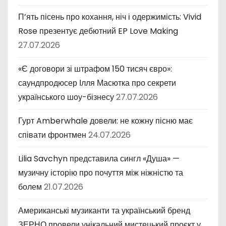
П’ять пісень про кохання, ніч і одержимість: Vivid
Rose презентує дебютний EP Love Making
27.07.2026
«Є договори зі штрафом 150 тисяч євро»:
саундпродюсер Ілля Масютка про секрети
українського шоу-бізнесу
27.07.2026
Гурт Amberwhale довели: не кожну пісню має
співати фронтмен
24.07.2026
Lilia Savchyn представила сингл «Душа» —
музичну історію про почуття між ніжністю та
болем
21.07.2026
Американські музиканти та український бренд
ЗЕРНО провели унікальний мистецький проєкт у