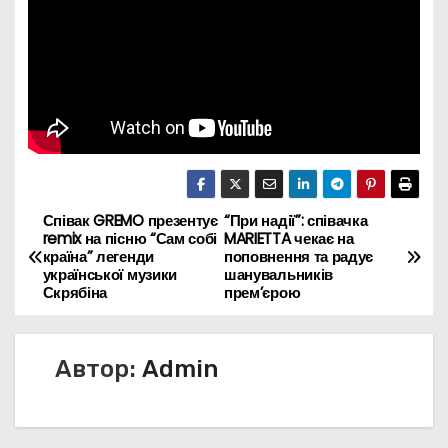
Співак GREMO презентує
“При надії”: співачка
Н
remix на пісню “Сам собі
MARIETTA чекає на
країна” легенди
поповнення та радує
а
української музики
шанувальників
Скрябіна
прем’єрою
в
и
Автор:
Admin
г
а