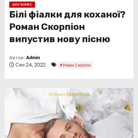
о
ШОУ БІЗНЕС
м
Білі фіалки для коханої?
у
Роман Скорпіон
випустив нову пісню
Автор:
Admin
Сен 24, 2022
#Роман Скорпіон