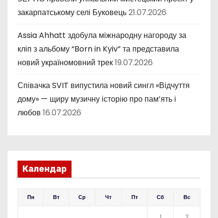
закарпатському селі Буковець
21.07.2026
Assia Ahhatt здобула міжнародну нагороду за
кліп з альбому “Born in Kyiv” та представила
новий україномовний трек
19.07.2026
Співачка SVIT випустила новий сингл «Відчуття
дому» — щиру музичну історію про пам’ять і
любов
16.07.2026
Календар
Пн
Вт
Ср
Чт
Пт
Сб
Вс
1
2