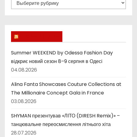
Р
у
б
р
и
Lucky Ukraine
к
и
Summer WEEKEND by Odessa Fashion Day
відкриє новий сезон 8–9 серпня в Одесі
04.08.2026
Alina Fanta Showcases Couture Collections at
The Millionaire Concept Gala in France
03.08.2026
SHYMAN презентував «ЛІТО (DIRESH Remix)» –
танцювальне переосмислення літнього хіта
28.07.2026