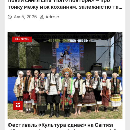
Новий сингл Lina Tion «Повтори» — про
тонку межу між коханням, залежністю та
нав’язливою прив’язаністю
Авг 5, 2026
Admin
LIFE STYLE
Фестиваль «Культура єднає» на Світязі