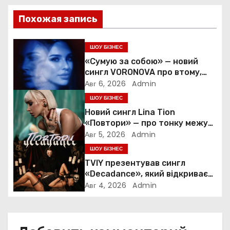
ц
Похожая запись
и
ШОУ БІЗНЕС
я
«Сумую за собою» — новий
сингл VORONOVA про втому,
п
силу та повернення до себе
Авг 6, 2026
Admin
ШОУ БІЗНЕС
о
Новий сингл Lina Tion
з
«Повтори» — про тонку межу
між коханням, залежністю та
Авг 5, 2026
Admin
а
нав’язливою прив’язаністю
ШОУ БІЗНЕС
TVIY презентував сингл
п
«Decadance», який відкриває
нову сторінку українського
Авг 4, 2026
Admin
и
нуар-попу
с