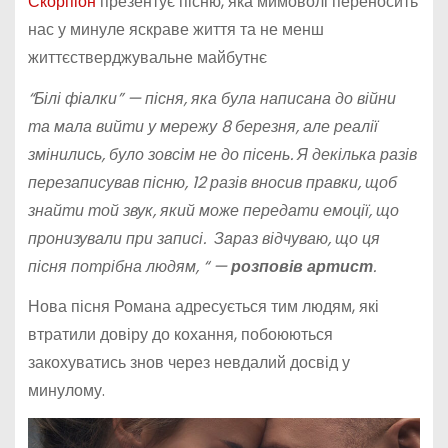
Скорпіон
презентує пісню, яка мимоволі переносить
нас у минуле яскраве життя та не менш
життєстверджувальне майбутнє
“Білі фіалки” — пісня, яка була написана до війни
та мала вийти у мережу 8 березня, але реалії
змінились, було зовсім не до пісень. Я декілька разів
перезаписував пісню, 12 разів вносив правки, щоб
знайти той звук, який може передати емоції, що
пронизували при записі. Зараз відчуваю, що ця
пісня потрібна людям, “ —
розповів артист
.
Нова пісня Романа адресується тим людям, які
втратили довіру до кохання, побоюються
закохуватись знов через невдалий досвід у
минулому.