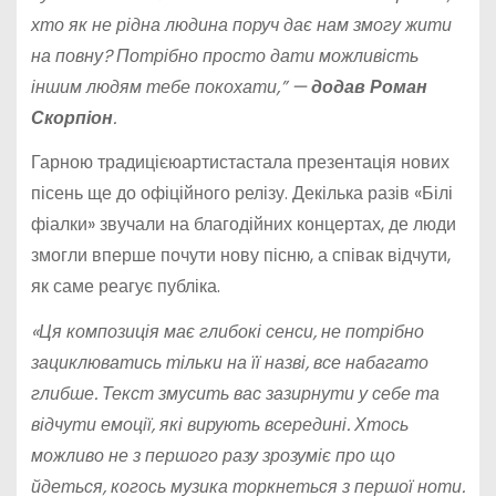
хто як не рідна людина поруч дає нам змогу жити
на повну? Потрібно просто дати можливість
іншим людям тебе покохати,” —
додав Роман
Скорпіон
.
Гарною традицієюартистастала презентація нових
пісень ще до офіційного релізу. Декілька разів «Білі
фіалки» звучали на благодійних концертах, де люди
змогли вперше почути нову пісню, а співак відчути,
як саме реагує публіка.
«Ця композиція має глибокі сенси, не потрібно
зациклюватись тільки на її назві, все набагато
глибше. Текст змусить вас зазирнути у себе та
відчути емоції, які вирують всередині. Хтось
можливо не з першого разу зрозуміє про що
йдеться, когось музика торкнеться з першої ноти.