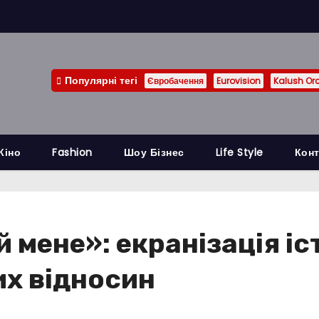
Популярні тегі
Євробачення
Eurovision
Kalush Or
Кіно
Fashion
Шоу Бізнес
Life Style
Конт
 мене»: екранізація іст
их відносин