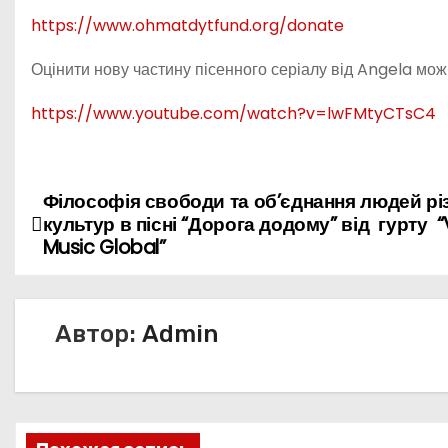
https://www.ohmatdytfund.org/donate
Оцінити нову частину пісенного серіалу від Angela мо
https://www.youtube.com/watch?v=lwFMtyCTsC4
Філософія свободи та об’єднання людей рі
Н
культур в пісні “Дорога додому” від гурту “V
а
Music Global”
в
и
Автор:
Admin
г
а