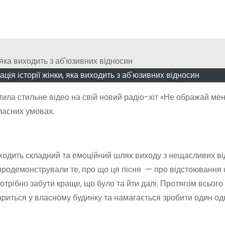
ія історії жінки, яка виходить з аб'юзивних відносин
ила стильне відео на свій новий радіо-хіт «Не ображай мен
ласних умовах.
оходить складний та емоційний шлях виходу з нещасливих ві
продемонстрували те, про що ця пісня — про відстоювання 
 потрібно забути краще, що було та йти далі. Протягом всього
ариться у власному будинку та намагається зробити один о