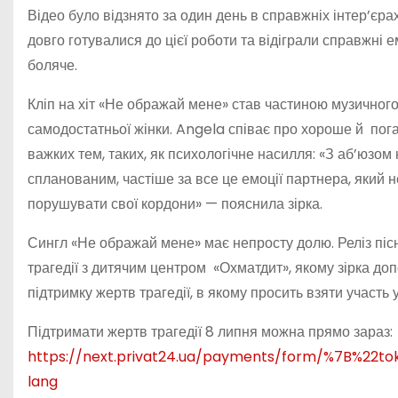
Відео було відзнято за один день в справжніх інтер’єра
довго готувалися до цієї роботи та відіграли справжні е
боляче.
Кліп на хіт «Не ображай мене» став частиною музичного 
самодостатньої жінки. Angela співає про хороше й пога
важких тем, таких, як психологічне насилля: «З аб’юзо
спланованим, частіше за все це емоції партнера, який 
порушувати свої кордони» — пояснила зірка.
Сингл «Не ображай мене» має непросту долю. Реліз піс
трагедії з дитячим центром «Охматдит», якому зірка доп
підтримку жертв трагедії, в якому просить взяти участь у
Підтримати жертв трагедії 8 липня можна прямо зараз:
https://next.privat24.ua/payments/form/%7B%22t
lang