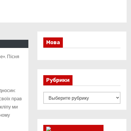
Мова
е». Пісня
Рубрики
дносин:
Р
своїх прав
у
 кліпу ми
б
дному
р
и
Lucky Ukraine