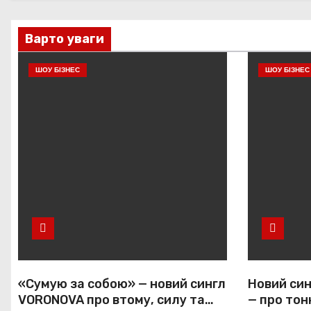
Варто уваги
ШОУ БІЗНЕС
ШОУ БІЗНЕС
«Сумую за собою» — новий сингл
Новий син
VORONOVA про втому, силу та
— про тон