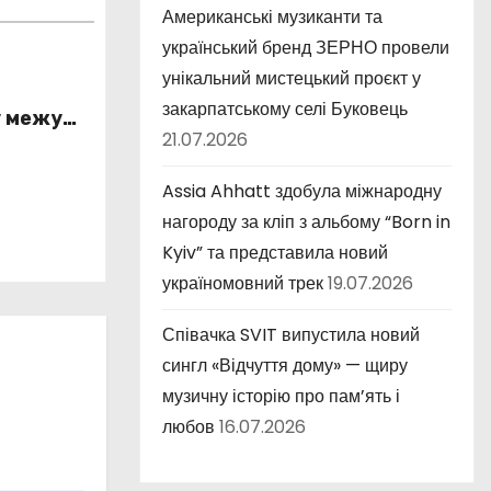
Американські музиканти та
український бренд ЗЕРНО провели
унікальний мистецький проєкт у
закарпатському селі Буковець
у межу
21.07.2026
істю та
ністю
Assia Ahhatt здобула міжнародну
нагороду за кліп з альбому “Born in
Kyiv” та представила новий
україномовний трек
19.07.2026
Співачка SVIT випустила новий
сингл «Відчуття дому» — щиру
музичну історію про пам’ять і
любов
16.07.2026