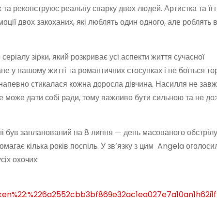
х та реконструює реальну сварку двох людей. Артистка та її
моції двох закоханих, які люблять один одного, але роблять 
серіалу зірки, який розкриває усі аспекти життя сучасної
не у нашому житті та романтичних стосунках і не боїться то
м напевно стикалася кожна доросла дівчина. Насилля не завж
не може дати собі ради, тому важливо бути сильною та не до
ні був запланований на 8 липня — день масованого обстрілу
омагає кілька років поспіль. У зв’язку з цим Angela оголосил
сіх охочих:
oken%22:%226a2552cbb3bf869e32ac1ea027e7a10an1h62i1