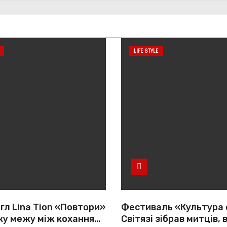
LIFE STYLE
гл Lina Tion «Повтори»
Фестиваль «Культура 
ку межу між коханням,
Світязі зібрав митців, 