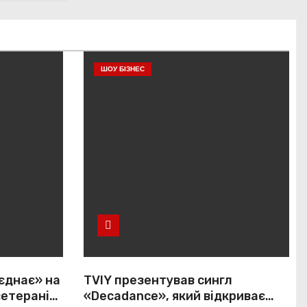
ШОУ БІЗНЕС
єднає» на
TVIY презентував сингл
ветеранів і
«Decadance», який відкриває