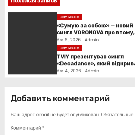
Похожая запись
ц
и
ШОУ БІЗНЕС
«Сумую за собою» — новий
я
сингл VORONOVA про втому,
силу та повернення до себ
п
Авг 6, 2026
Admin
ШОУ БІЗНЕС
о
TVIY презентував сингл
«Decadance», який відкрив
з
нову сторінку українського
Авг 4, 2026
Admin
нуар-попу
а
п
Добавить комментарий
и
Ваш адрес email не будет опубликован.
Обязательные
с
Комментарий
*
я