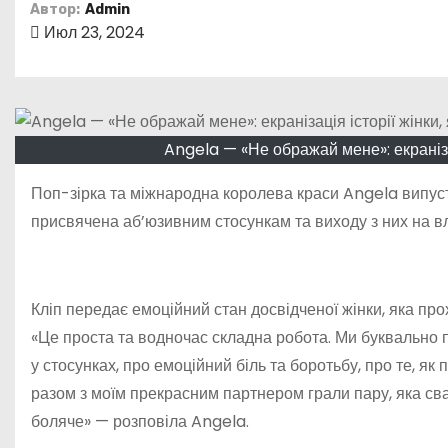
о
Автор:
Admin
Июл 23, 2024
м
у
Angela — «Не ображай мене»: екранізац
Поп-зірка та міжнародна королева краси Angela випуст
присвячена аб’юзивним стосункам та виходу з них на в
Кліп передає емоційний стан досвідченої жінки, яка пр
«Це проста та водночас складна робота. Ми буквально 
у стосунках, про емоційний біль та боротьбу, про те, як
разом з моїм прекрасним партнером грали пару, яка св
боляче» — розповіла Angela.