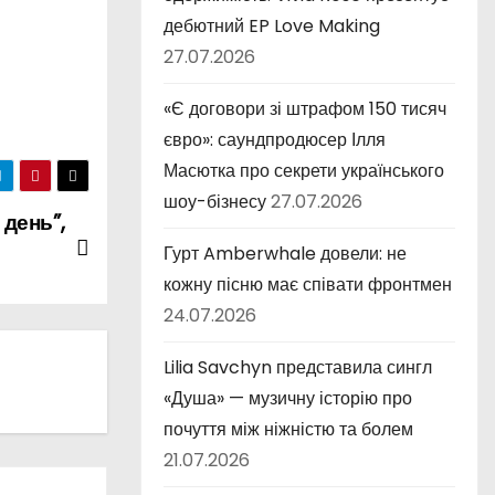
дебютний EP Love Making
27.07.2026
«Є договори зі штрафом 150 тисяч
євро»: саундпродюсер Ілля
Масютка про секрети українського
шоу-бізнесу
27.07.2026
день”,
Гурт Amberwhale довели: не
кожну пісню має співати фронтмен
24.07.2026
Lilia Savchyn представила сингл
«Душа» — музичну історію про
почуття між ніжністю та болем
21.07.2026