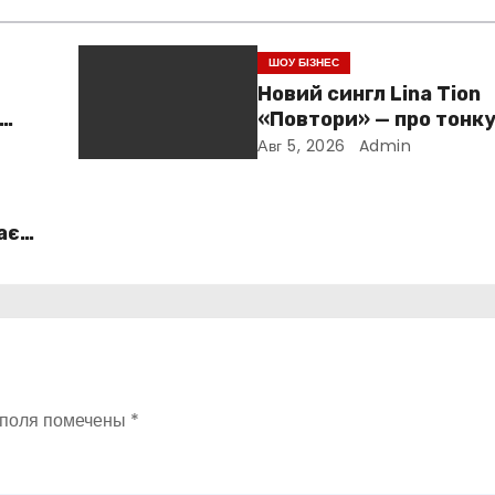
ШОУ БІЗНЕС
Новий сингл Lina Tion
«Повтори» — про тонк
е
між коханням, залежн
Авг 5, 2026
Admin
нав’язливою прив’яза
ає
 поля помечены
*