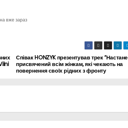
жна вже зараз
зних
Співак HONZYK презентував трек “Настане 
ilni
присвячений всім жінкам, які чекають на
повернення своїх рідних з фронту