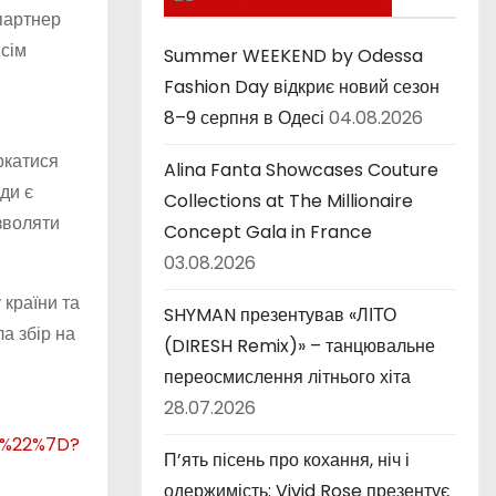
 партнер
к
всім
и
Summer WEEKEND by Odessa
Fashion Day відкриє новий сезон
8–9 серпня в Одесі
04.08.2026
ркатися
Alina Fanta Showcases Couture
ди є
Collections at The Millionaire
зволяти
Concept Gala in France
03.08.2026
 країни та
SHYMAN презентував «ЛІТО
а збір на
(DIRESH Remix)» – танцювальне
переосмислення літнього хіта
28.07.2026
f%22%7D?
П’ять пісень про кохання, ніч і
одержимість: Vivid Rose презентує