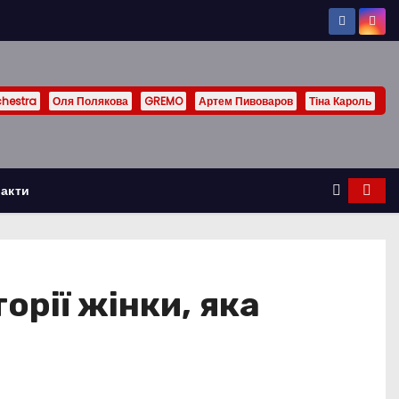
chestra
Оля Полякова
GREMO
Артем Пивоваров
Тіна Кароль
акти
орії жінки, яка