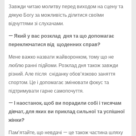
Завжди читаю молитву перед виходом на сцену та
дякую Богу за можливість ділитися своїми
відчуттями зі слухачами.
—
Який у вас
розклад
дня та що допомагає
переключатися
від щоденних справ?
Мене важко назвати жайворонком, тому що не
люблю ранні підйоми. Розклад дня також завжди
різний. Але після сніданку обовʼязково заняття
спортом. Це і допомагає змінювати фокус та
підтримувати гарне самопочуття.
— І наостанок, щоб ви порадили собі і тисячам
дівчат, для яких ви приклад сильної та успішної
жінки?
Памʼятайте, що невдачі — це також частина шляху