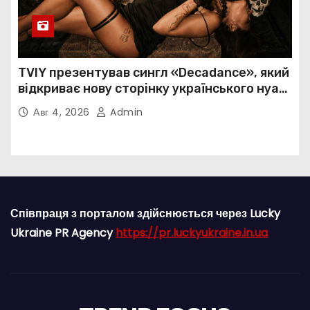
TVIY презентував сингл «Decadance», який
відкриває нову сторінку українського нуар-
попу
Авг 4, 2026
Admin
Співпраця з порталом здійснюється через Lucky
Ukraine PR Agency
https://pr.luckyukraine.in.ua