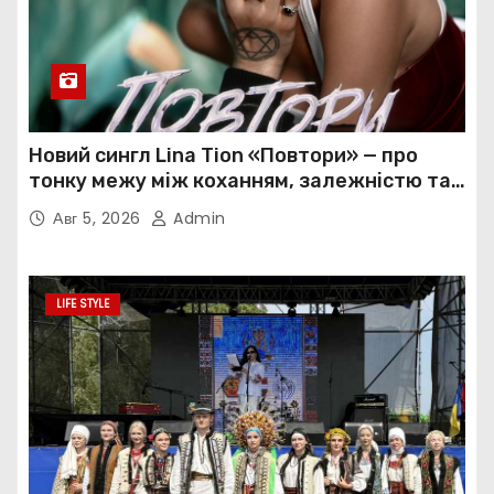
Новий сингл Lina Tion «Повтори» — про
тонку межу між коханням, залежністю та
нав’язливою прив’язаністю
Авг 5, 2026
Admin
LIFE STYLE