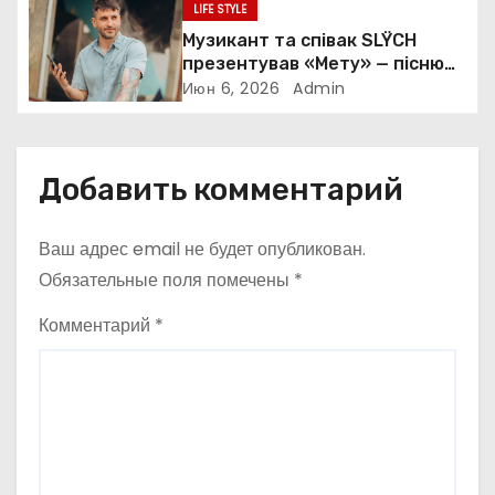
а
культової комедії
LIFE STYLE
Музикант та співак SLŸCH
п
презентував «Мету» — пісню
про пошук сенсу та внутрішню
Июн 6, 2026
Admin
и
стійкість
с
Добавить комментарий
я
м
Ваш адрес email не будет опубликован.
Обязательные поля помечены
*
Комментарий
*