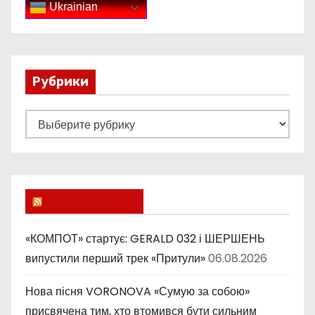
Ukrainian
Рубрики
Р
у
б
р
и
Lucky Ukraine
к
и
«КОМПОТ» стартує: GERALD 032 і ШЕРШЕНЬ
випустили перший трек «Притули»
06.08.2026
Нова пісня VORONOVA «Сумую за собою»
присвячена тим, хто втомився бути сильним