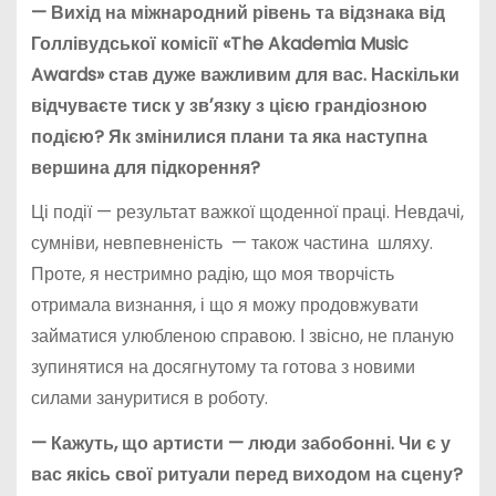
—
Вихід
на
міжнародний
рівень
та
відзнака
від
Голлівудської
комісії
«
The
Akademia
Music
Awards
»
став дуже важливим для вас. Н
аскільки
відчуваєте
тиск
у
зв
ʼ
язку
з
цією
грандіозною
подією
?
Як змінилися плани та яка наступна
вершина для підкорення?
Ці події — результат важкої щоденної праці. Невдачі,
сумніви, невпевненість — також частина шляху.
Проте, я нестримно радію, що моя творчість
отримала визнання, і що я можу продовжувати
займатися улюбленою справою. І звісно, не планую
зупинятися на досягнутому та готова з новими
силами зануритися в роботу.
—
Кажуть, що артисти — люди забобонні. Чи є у
вас якісь свої ритуали перед виходом на сцену?