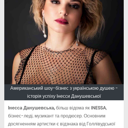
Американський шоу-бізнес з українською душею -
історія успіху Інесси Данушевської
Інесса Данушевська
,
більш відома як
INESSA
,
бізнес-леді, музикант та продюсер. Основним
досягненням артистки є відзнака від Голлівудської