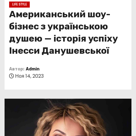
о
LIFE STYLE
м
Американський шоу-
у
бізнес з українською
душею — історія успіху
Інесси Данушевської
Автор:
Admin
Ноя 14, 2023