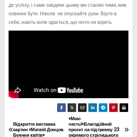
до успіху, і саме завдяки цьому ми стаємо тими, ким
повинні бути. Ніколи не опускайте руки. Вірте в
себе, навіть коли здається, що ніхто не вірить.
«Маю
Н
Відкриття виставка
честь!»Благодійний
картин «Матвій Донцов.
проєкт на підтримку 23
а
Буяння квітів»
окремого стрілецького