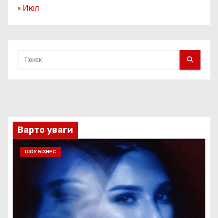
« Июл
Варто уваги
ШОУ БІЗНЕС