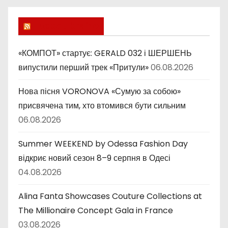
р
и
Lucky Ukraine
к
и
«КОМПОТ» стартує: GERALD 032 і ШЕРШЕНЬ
випустили перший трек «Притули»
06.08.2026
Нова пісня VORONOVA «Сумую за собою»
присвячена тим, хто втомився бути сильним
06.08.2026
Summer WEEKEND by Odessa Fashion Day
відкриє новий сезон 8–9 серпня в Одесі
04.08.2026
Alina Fanta Showcases Couture Collections at
The Millionaire Concept Gala in France
03.08.2026