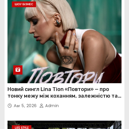
ШОУ БІЗНЕС
Новий сингл Lina Tion «Повтори» — про
тонку межу між коханням, залежністю та
нав’язливою прив’язаністю
Авг 5, 2026
Admin
LIFE STYLE