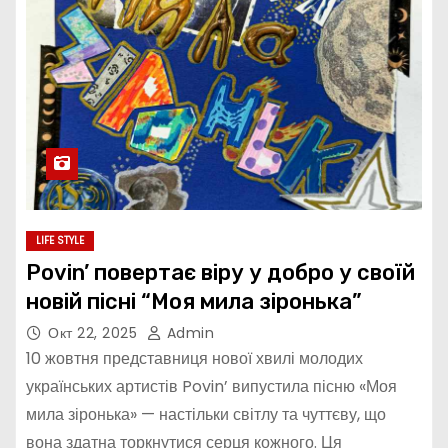
LIFE STYLE
Povin’ повертає віру у добро у своїй
новій пісні “Моя мила зіронька”
Окт 22, 2025
Admin
10 жовтня представниця нової хвилі молодих
українських артистів Povin’ випустила пісню «Моя
мила зіронька» — настільки світлу та чуттєву, що
вона здатна торкнутися серця кожного. Ця