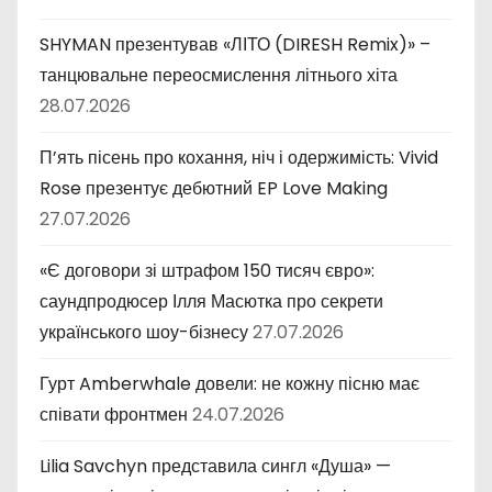
SHYMAN презентував «ЛІТО (DIRESH Remix)» –
танцювальне переосмислення літнього хіта
28.07.2026
П’ять пісень про кохання, ніч і одержимість: Vivid
Rose презентує дебютний EP Love Making
27.07.2026
«Є договори зі штрафом 150 тисяч євро»:
саундпродюсер Ілля Масютка про секрети
українського шоу-бізнесу
27.07.2026
Гурт Amberwhale довели: не кожну пісню має
співати фронтмен
24.07.2026
Lilia Savchyn представила сингл «Душа» —