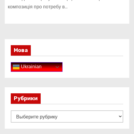
композиція про потребу в…
Мова
Ukrainian
Рубрики
Р
у
б