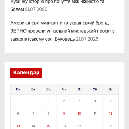
музичну історію про почуття між ніжністю та
болем
21.07.2026
Американські музиканти та український бренд
ЗЕРНО провели унікальний мистецький проєкт у
закарпатському селі Буковець
21.07.2026
Календар
Пн
Вт
Ср
Чт
Пт
Сб
Вс
1
2
3
4
5
6
7
8
9
10
11
12
13
14
15
16
17
18
19