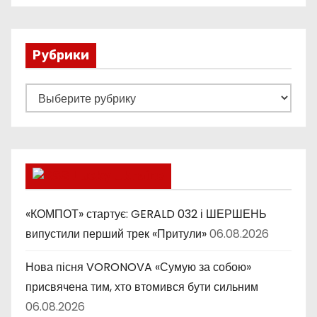
Рубрики
Р
у
б
р
и
Lucky Ukraine
к
и
«КОМПОТ» стартує: GERALD 032 і ШЕРШЕНЬ
випустили перший трек «Притули»
06.08.2026
Нова пісня VORONOVA «Сумую за собою»
присвячена тим, хто втомився бути сильним
06.08.2026