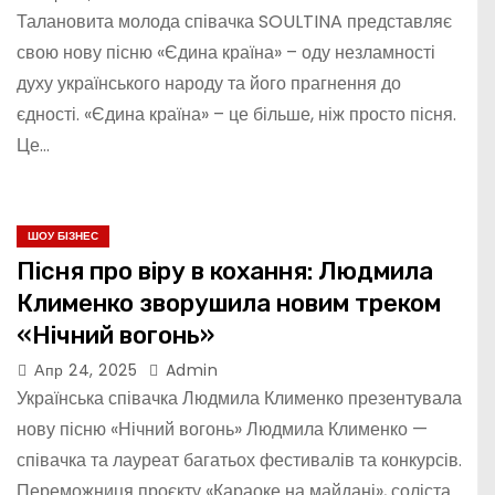
Талановита молода співачка SOULTINA представляє
свою нову пісню «Єдина країна» – оду незламності
духу українського народу та його прагнення до
єдності. «Єдина країна» – це більше, ніж просто пісня.
Це…
ШОУ БІЗНЕС
Пісня про віру в кохання: Людмила
Клименко зворушила новим треком
«Нічний вогонь»
Апр 24, 2025
Admin
Українська співачка Людмила Клименко презентувала
нову пісню «Нічний вогонь» Людмила Клименко —
співачка та лауреат багатьох фестивалів та конкурсів.
Переможниця проєкту «Караоке на майдані», соліста