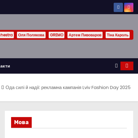
chestra
Оля Полякова
GREMO
Артем Пивоваров
Тіна Кароль
акти
Ода силі й надії: рекламна кампанія Lviv Fashion Day 2025
Мова