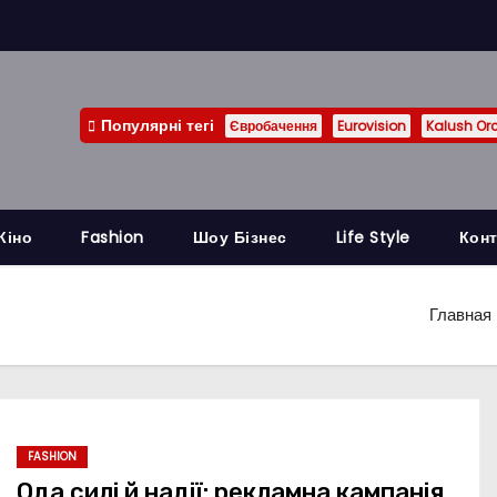
Популярні тегі
Євробачення
Eurovision
Kalush Or
Кіно
Fashion
Шоу Бізнес
Life Style
Конт
Главная
FASHION
Ода силі й надії: рекламна кампанія