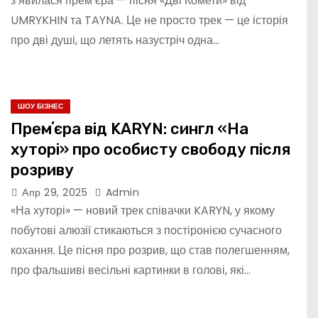
з’явилася прем’єра — пісня «Дві Комети» від
UMRYKHIN та TAYNA. Це не просто трек — це історія
про дві душі, що летять назустріч одна…
ШОУ БІЗНЕС
Премʼєра від KARYN: сингл «На
хуторі» про особисту свободу після
розриву
Апр 29, 2025
Admin
«На хуторі» — новий трек співачки KARYN, у якому
побутові алюзії стикаються з постіронією сучасного
кохання. Це пісня про розрив, що став полегшенням,
про фальшиві весільні картинки в голові, які…