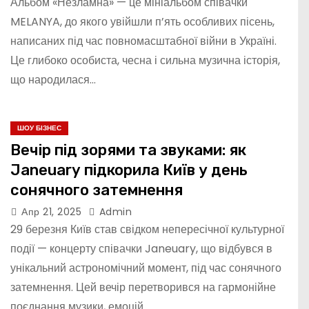
Альбом «Незламна» — це мініальбом співачки
MELANYA, до якого увійшли п’ять особливих пісень,
написаних під час повномасштабної війни в Україні.
Це глибоко особиста, чесна і сильна музична історія,
що народилася…
ШОУ БІЗНЕС
Вечір під зорями та звуками: як
Janeuary підкорила Київ у день
сонячного затемнення
Апр 21, 2025
Admin
29 березня Київ став свідком непересічної культурної
події — концерту співачки Janeuary, що відбувся в
унікальний астрономічний момент, під час сонячного
затемнення. Цей вечір перетворився на гармонійне
поєднання музики, емоцій…