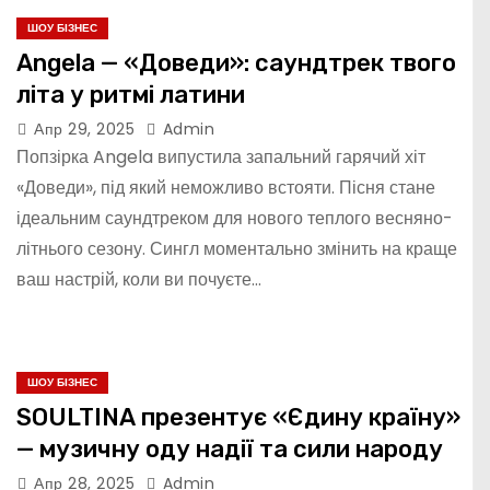
ШОУ БІЗНЕС
Angela — «Доведи»: саундтрек твого
літа у ритмі латини
Апр 29, 2025
Admin
Попзірка Angela випустила запальний гарячий хіт
«Доведи», під який неможливо встояти. Пісня стане
ідеальним саундтреком для нового теплого весняно-
літнього сезону. Сингл моментально змінить на краще
ваш настрій, коли ви почуєте…
ШОУ БІЗНЕС
SOULTINA презентує «Єдину країну»
— музичну оду надії та сили народу
Апр 28, 2025
Admin