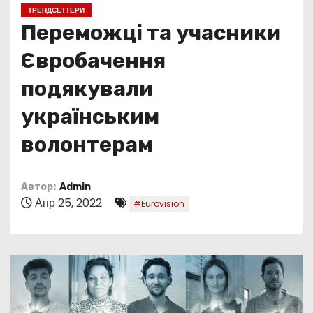
о
ТРЕНДСЕТТЕРИ
м
Переможці та учасники
у
Євробачення
подякували
українським
волонтерам
Автор:
Admin
Апр 25, 2022
#Eurovision