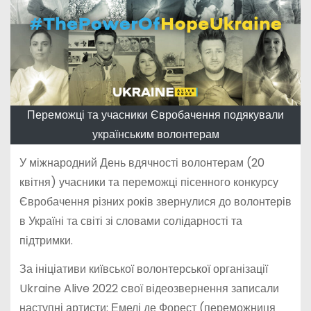
Переможці та учасники Євробачення подякували
українським волонтерам
У міжнародний День вдячності волонтерам (20
квітня) учасники та переможці пісенного конкурсу
Євробачення різних років звернулися до волонтерів
в Україні та світі зі словами солідарності та
підтримки.
За ініціативи київської волонтерської організації
Ukraine Alive 2022 cвої відеозвернення записали
наступні артисти: Емелі де Форест (переможниця