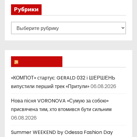
Рубрики
Р
у
б
р
и
Lucky Ukraine
к
и
«КОМПОТ» стартує: GERALD 032 і ШЕРШЕНЬ
випустили перший трек «Притули»
06.08.2026
Нова пісня VORONOVA «Сумую за собою»
присвячена тим, хто втомився бути сильним
06.08.2026
Summer WEEKEND by Odessa Fashion Day