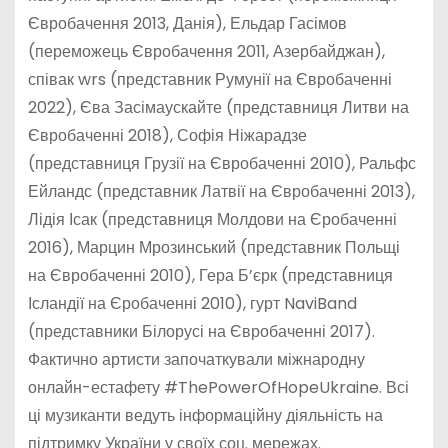
Євробачення 2013, Данія), Ельдар Гасімов
(переможець Євробачення 2011, Азербайджан),
співак wrs (представник Румунії на Євробаченні
2022), Єва Засімаускайте (представниця Литви на
Євробаченні 2018), Софія Ніжарадзе
(представниця Грузії на Євробаченні 2010), Ральфс
Ейландс (представник Латвії на Євробаченні 2013),
Лідія Ісак (представниця Молдови на Єробаченні
2016), Марцин Мрозинський (представник Польщі
на Євробаченні 2010), Гера Б’єрк (представниця
Ісландії на Єробаченні 2010), гурт NaviBand
(представники Білорусі на Євробаченні 2017).
Фактично артисти започаткували міжнародну
онлайн-естафету #ThePowerOfHopeUkraine. Всі
ці музиканти ведуть інформаційну діяльність на
підтримку України у своїх соц. мережах.