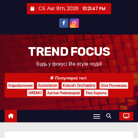
П
Сб. Авг 8th, 2026
10:21:48 PM
е
р
е
й
т
TREND FOCUS
и
Будь у фокусі life style подій
к
с
Популярні тегі
о
Євробачення
Eurovision
Kalush Orchestra
Оля Полякова
д
GREMO
Артем Пивоваров
Тіна Кароль
е
р
ж
и
м