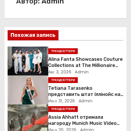
Автор:
Admin
г
а
ц
Похожая запись
и
ТРЕНДСЕТТЕРИ
я
Alina Fanta Showcases Couture
Collections at The Millionaire
п
Concept Gala in France
Авг 3, 2026
Admin
ТРЕНДСЕТТЕРИ
о
Tetiana Tarasenko
з
представить штат Іллінойс на
конкурсі Miss America у Маямі
Июл 31, 2026
Admin
а
ТРЕНДСЕТТЕРИ
Assia Ahhatt отримала
п
нагороду Munich Music Video
Awards і випустила новий
Июл 20, 2026
Admin