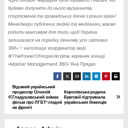
«Цей онлайн-марафон буде тривати і надалі. Ми
будемо долучати до нього музикантів,
спортсменів та громадських діячів з різних країн!
Менеджери публічних людей та медійники, маємо
робити максимум для того, щоб Україна
залишалася на порядку денному усіх світових
ЗМІ»
— наголошує координатор акції
#ThePowerOfHopeUkraine, керівник агенції
«Master Management 360» Яна Прядко.
Відомий український
Н
продюсер Олексій
Королівська родина
Гладушевський знімає
Британії підтримала
а
фільм про ЛГБТ-людей
українських біженців
на фронті
в
и