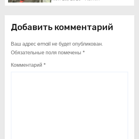
и
україномовний сингл
с
Добавить комментарий
я
м
Ваш адрес email не будет опубликован.
Обязательные поля помечены
*
Комментарий
*