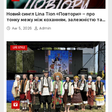
Новий сингл Lina Tion «Повтори» — про
тонку межу між коханням, залежністю та
нав’язливою прив’язаністю
Авг 5, 2026
Admin
LIFE STYLE