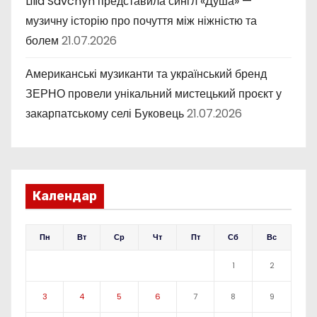
Lilia Savchyn представила сингл «Душа» —
музичну історію про почуття між ніжністю та
болем
21.07.2026
Американські музиканти та український бренд
ЗЕРНО провели унікальний мистецький проєкт у
закарпатському селі Буковець
21.07.2026
Календар
Пн
Вт
Ср
Чт
Пт
Сб
Вс
1
2
3
4
5
6
7
8
9