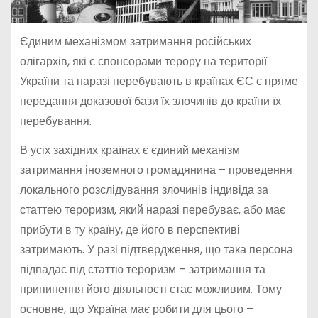
Єдиним механізмом затримання російських
олігархів, які є спонсорами терору на території
України та наразі перебувають в країнах ЄС є пряме
передання доказової бази їх злочинів до країни їх
перебування.
В усіх західних країнах є єдиний механізм
затримання іноземного громадянина – проведення
локального розслідування злочинів індивіда за
статтею тероризм, який наразі перебуває, або має
прибути в ту країну, де його в перспективі
затримають. У разі підтвердження, що така персона
підпадає під статтю тероризм – затримання та
припинення його діяльності стає можливим. Тому
основне, що Україна має робити для цього –