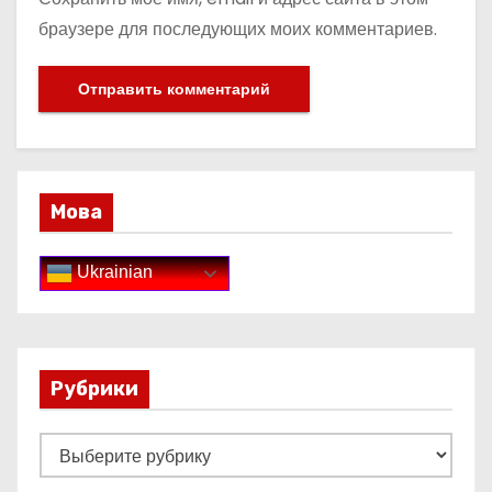
браузере для последующих моих комментариев.
Мова
Ukrainian
Рубрики
Р
у