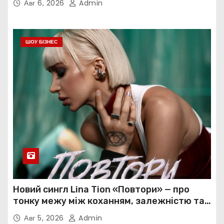
Авг 6, 2026
Admin
ШОУ БІЗНЕС
Новий сингл Lina Tion «Повтори» — про
тонку межу між коханням, залежністю та
нав’язливою прив’язаністю
Авг 5, 2026
Admin