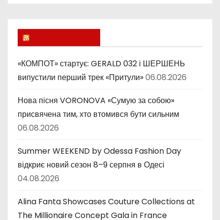
б
р
и
Lucky Ukraine
к
и
«КОМПОТ» стартує: GERALD 032 і ШЕРШЕНЬ
випустили перший трек «Притули»
06.08.2026
Нова пісня VORONOVA «Сумую за собою»
присвячена тим, хто втомився бути сильним
06.08.2026
Summer WEEKEND by Odessa Fashion Day
відкриє новий сезон 8–9 серпня в Одесі
04.08.2026
Alina Fanta Showcases Couture Collections at
The Millionaire Concept Gala in France