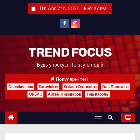
П
Пт. Авг 7th, 2026
6:52:28 PM
е
р
е
й
т
TREND FOCUS
и
Будь у фокусі life style подій
к
с
Популярні тегі
о
Євробачення
Eurovision
Kalush Orchestra
Оля Полякова
д
GREMO
Артем Пивоваров
Тіна Кароль
е
р
ж
и
м