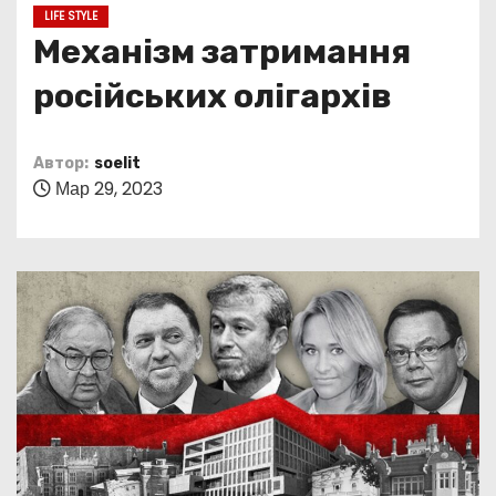
о
LIFE STYLE
м
Механізм затримання
у
російських олігархів
Автор:
soelit
Мар 29, 2023