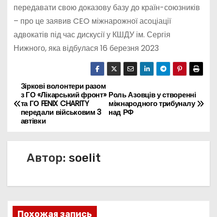
передавати свою доказову базу до країн-союзників
– про це заявив CEO міжнарожної асоціації
адвокатів під час дискусії у КШДУ ім. Сергія
Нижного, яка відбулася 16 березня 2023
Зіркові волонтери разом
Н
з ГО «Лікарський фронт»
Роль Азовців у створенні
та ГО FENIX CHARITY
міжнародного трибуналу
а
передали військовим 3
над РФ
автівки
в
и
Автор:
soelit
г
а
ц
Похожая запись