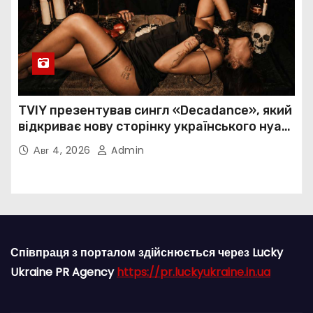
TVIY презентував сингл «Decadance», який
відкриває нову сторінку українського нуар-
попу
Авг 4, 2026
Admin
Співпраця з порталом здійснюється через Lucky
Ukraine PR Agency
https://pr.luckyukraine.in.ua