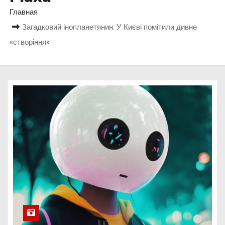
о
Главная
м
Загадковий інопланетянин. У Києві помітили дивне
у
«створіння»