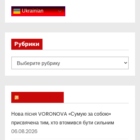
Ukrainian
Рубрики
Р
у
б
р
и
Lucky Ukraine
к
и
Нова пісня VORONOVA «Сумую за собою»
присвячена тим, хто втомився бути сильним
06.08.2026