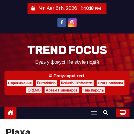
П
Чт. Авг 6th, 2026
1:40:18 PM
е
р
е
й
т
TREND FOCUS
и
Будь у фокусі life style подій
к
с
Популярні тегі
о
Євробачення
Eurovision
Kalush Orchestra
Оля Полякова
д
GREMO
Артем Пивоваров
Тіна Кароль
е
р
ж
и
м
Plaxa