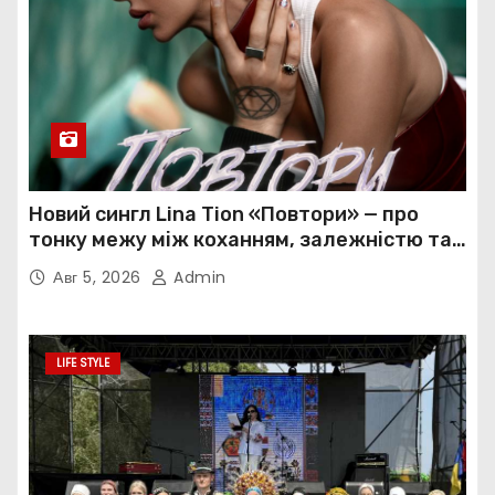
Новий сингл Lina Tion «Повтори» — про
тонку межу між коханням, залежністю та
нав’язливою прив’язаністю
Авг 5, 2026
Admin
LIFE STYLE