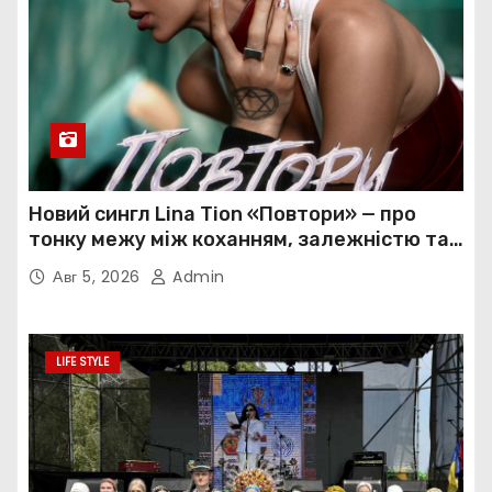
Новий сингл Lina Tion «Повтори» — про
тонку межу між коханням, залежністю та
нав’язливою прив’язаністю
Авг 5, 2026
Admin
LIFE STYLE