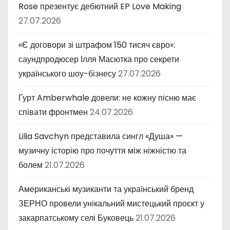
Rose презентує дебютний EP Love Making
27.07.2026
«Є договори зі штрафом 150 тисяч євро»:
саундпродюсер Ілля Масютка про секрети
українського шоу-бізнесу
27.07.2026
Гурт Amberwhale довели: не кожну пісню має
співати фронтмен
24.07.2026
Lilia Savchyn представила сингл «Душа» —
музичну історію про почуття між ніжністю та
болем
21.07.2026
Американські музиканти та український бренд
ЗЕРНО провели унікальний мистецький проєкт у
закарпатському селі Буковець
21.07.2026