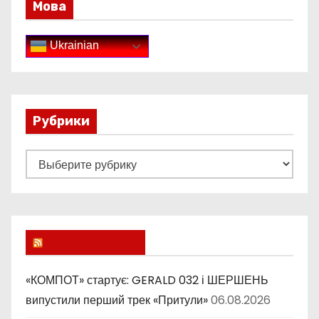
Мова
Ukrainian
Рубрики
Р
у
б
р
и
Lucky Ukraine
к
и
«КОМПОТ» стартує: GERALD 032 і ШЕРШЕНЬ
випустили перший трек «Притули»
06.08.2026