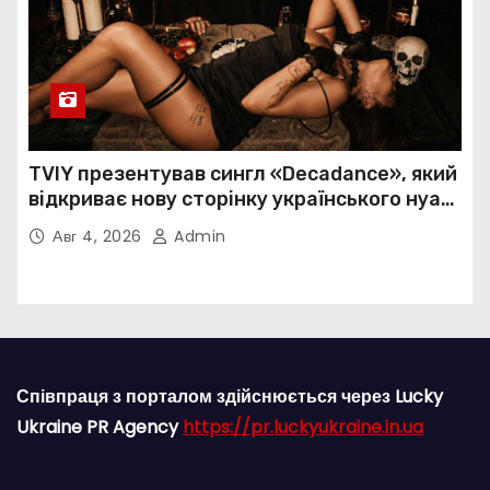
TVIY презентував сингл «Decadance», який
відкриває нову сторінку українського нуар-
попу
Авг 4, 2026
Admin
Співпраця з порталом здійснюється через Lucky
Ukraine PR Agency
https://pr.luckyukraine.in.ua