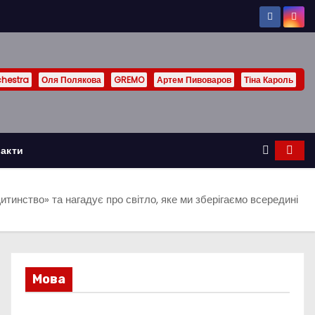
chestra
Оля Полякова
GREMO
Артем Пивоваров
Тіна Кароль
акти
тинство» та нагадує про світло, яке ми зберігаємо всередині
Мова