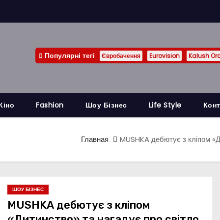
Популярні тегі
Євробачення
Eurovision
Kalush Or
Кіно
Fashion
Шоу Бізнес
Life Style
Конт
Главная
MUSHKA дебютує з кліпом «Ди
ШОУ БІЗНЕС
MUSHKA дебютує з кліпом
«Дитинство» та нагадує про світло,