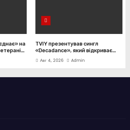
єднає» на
TVIY презентував сингл
ветеранів і
«Decadance», який відкриває
нову сторінку українського
Авг 4, 2026
Admin
нуар-попу