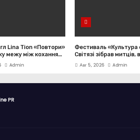
гл Lina Tion «Повтори»
Фестиваль «Культура 
ку межу між коханням,
Світязі зібрав митців, 
тю та нав’язливою
громади з усієї України
26
Admin
Авг 5, 2026
Admin
істю
ine PR