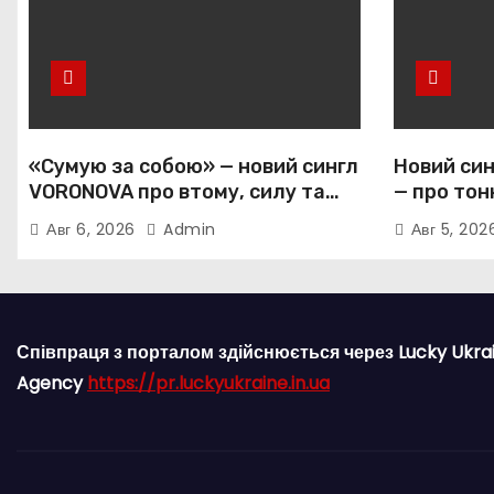
«Сумую за собою» — новий сингл
Новий син
VORONOVA про втому, силу та
— про тон
повернення до себе
залежніс
Авг 6, 2026
Admin
Авг 5, 20
прив’язан
Співпраця з порталом здійснюється через Lucky Ukra
Agency
https://pr.luckyukraine.in.ua