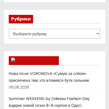
Рубрики
Р
у
б
р
и
Lucky Ukraine
к
и
Нова пісня VORONOVA «Сумую за собою»
присвячена тим, хто втомився бути сильним
06.08.2026
Summer WEEKEND by Odessa Fashion Day
відкриє новий сезон 8–9 серпня в Одесі