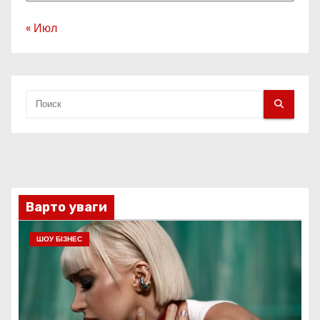
« Июл
Варто уваги
ШОУ БІЗНЕС