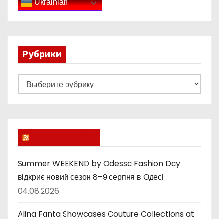
Ukrainian
Рубрики
Р
у
б
р
и
Lucky Ukraine
к
и
Summer WEEKEND by Odessa Fashion Day
відкриє новий сезон 8–9 серпня в Одесі
04.08.2026
Alina Fanta Showcases Couture Collections at