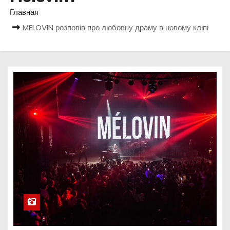
о
Главная
м
MELOVIN розповів про любовну драму в новому кліпі
у