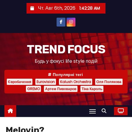
П
Чт. Авг 6th, 2026
1:42:28 AM
е
р
е
й
т
TREND FOCUS
и
Будь у фокусі life style подій
к
с
Популярні тегі
о
Євробачення
Eurovision
Kalush Orchestra
Оля Полякова
д
GREMO
Артем Пивоваров
Тіна Кароль
е
р
ж
и
м
Melovin?