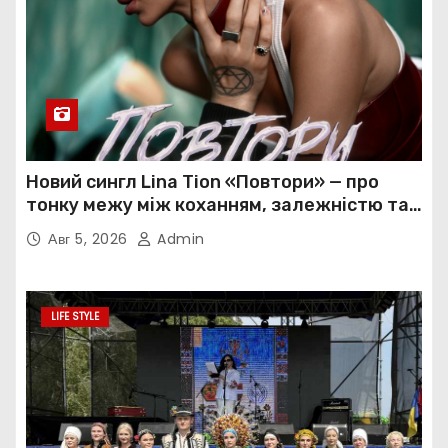
Новий сингл Lina Tion «Повтори» — про
тонку межу між коханням, залежністю та
нав’язливою прив’язаністю
Авг 5, 2026
Admin
LIFE STYLE