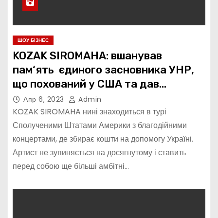
ШОУ БІЗНЕС
KOZAK SIROMAHA: вшанував
пам‘ять єдиного засновника УНР,
що похований у США та дав
благодійний концерт у підтримку
Апр 6, 2023
Admin
ЗСУ
KOZAK SIROMAHA нині знаходиться в турі
Сполученими Штатами Америки з благодійними
концертами, де збирає кошти на допомогу Україні.
Артист не зупиняється на досягнутому і ставить
перед собою ще більші амбітні…