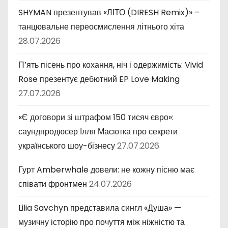
SHYMAN презентував «ЛІТО (DIRESH Remix)» –
танцювальне переосмислення літнього хіта
28.07.2026
П’ять пісень про кохання, ніч і одержимість: Vivid
Rose презентує дебютний EP Love Making
27.07.2026
«Є договори зі штрафом 150 тисяч євро»:
саундпродюсер Ілля Масютка про секрети
українського шоу-бізнесу
27.07.2026
Гурт Amberwhale довели: не кожну пісню має
співати фронтмен
24.07.2026
Lilia Savchyn представила сингл «Душа» —
музичну історію про почуття між ніжністю та