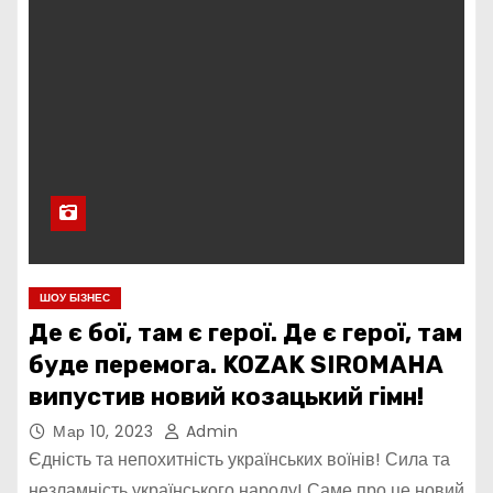
ШОУ БІЗНЕС
Де є бої, там є герої. Де є герої, там
буде перемога. KOZAK SIROMAHA
випустив новий козацький гімн!
Мар 10, 2023
Admin
Єдність та непохитність українських воїнів! Сила та
незламність українського народу! Саме про це новий