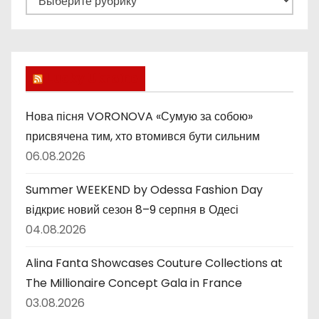
у
б
р
и
Lucky Ukraine
к
и
Нова пісня VORONOVA «Сумую за собою»
присвячена тим, хто втомився бути сильним
06.08.2026
Summer WEEKEND by Odessa Fashion Day
відкриє новий сезон 8–9 серпня в Одесі
04.08.2026
Alina Fanta Showcases Couture Collections at
The Millionaire Concept Gala in France
03.08.2026