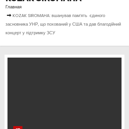
о
Главная
м
KOZAK SIROMAHA: вшанував пам‘ять єдиного
у
засновника УНР, що похований у США та дав благодійний
концерт у підтримку ЗСУ