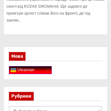
сингл від KOZAK SIROMAHA. Ще задовго до
прем’єри артист співав його на фронті, де під
заклик…
Мова
Ukrainian
Рубрики
Р