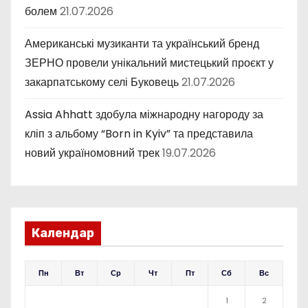
болем
21.07.2026
Американські музиканти та український бренд
ЗЕРНО провели унікальний мистецький проєкт у
закарпатському селі Буковець
21.07.2026
Assia Ahhatt здобула міжнародну нагороду за
кліп з альбому “Born in Kyiv” та представила
новий україномовний трек
19.07.2026
Календар
Пн
Вт
Ср
Чт
Пт
Сб
Вс
1
2