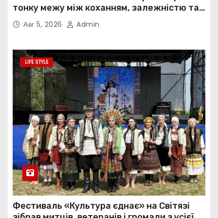
тонку межу між коханням, залежністю та
нав’язливою прив’язаністю
Авг 5, 2026
Admin
LIFE STYLE
Фестиваль «Культура єднає» на Світязі
зібрав митців, ветеранів і громади з усієї