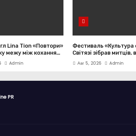
гл Lina Tion «Повтори»
Фестиваль «Культура 
ку межу між коханням,
Світязі зібрав митців, 
тю та нав’язливою
громади з усієї України
26
Admin
Авг 5, 2026
Admin
істю
ine PR