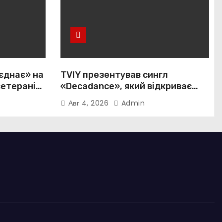
єднає» на
TVIY презентував сингл
ветеранів і
«Decadance», який відкриває
нову сторінку українського
Авг 4, 2026
Admin
нуар-попу