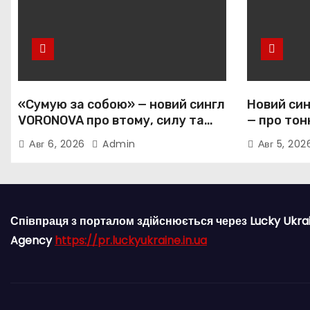
«Сумую за собою» — новий сингл
Новий син
VORONOVA про втому, силу та
— про тон
повернення до себе
залежніс
Авг 6, 2026
Admin
Авг 5, 20
прив’язан
Співпраця з порталом здійснюється через Lucky Ukra
Agency
https://pr.luckyukraine.in.ua