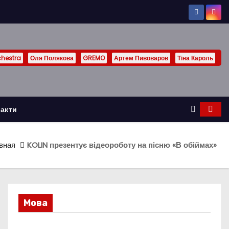
chestra
Оля Полякова
GREMO
Артем Пивоваров
Тіна Кароль
акти
вная
KOLIN презентує відеороботу на пісню «В обіймах»
Мова