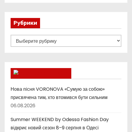
Рубрики
Р
у
б
р
и
Lucky Ukraine
к
и
Нова пісня VORONOVA «Сумую за собою»
присвячена тим, хто втомився бути сильним
06.08.2026
Summer WEEKEND by Odessa Fashion Day
відкриє новий сезон 8–9 серпня в Одесі