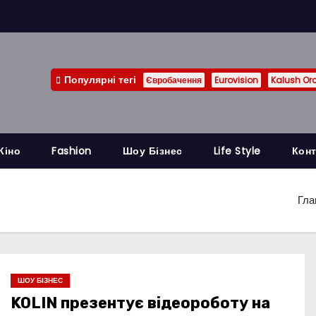
Популярні тегі
Євробачення
Eurovision
Kalush Or
Кіно
Fashion
Шоу Бізнес
Life Style
Конт
Гла
ШОУ БІЗНЕС
KOLIN презентує відеороботу на