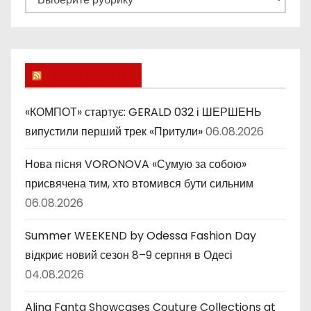
у
б
р
и
Lucky Ukraine
к
и
«КОМПОТ» стартує: GERALD 032 і ШЕРШЕНЬ
випустили перший трек «Притули»
06.08.2026
Нова пісня VORONOVA «Сумую за собою»
присвячена тим, хто втомився бути сильним
06.08.2026
Summer WEEKEND by Odessa Fashion Day
відкриє новий сезон 8–9 серпня в Одесі
04.08.2026
Alina Fanta Showcases Couture Collections at