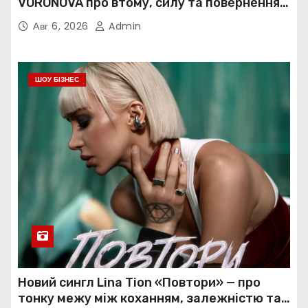
VORONOVA про втому, силу та повернення
до себе
Авг 6, 2026
Admin
ШОУ БІЗНЕС
Новий сингл Lina Tion «Повтори» — про
тонку межу між коханням, залежністю та