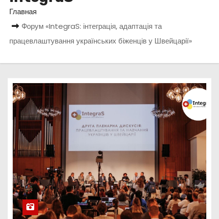
о
Главная
м
Форум «IntegraS: інтеграція, адаптація та
у
працевлаштування українських біженців у Швейцарії»