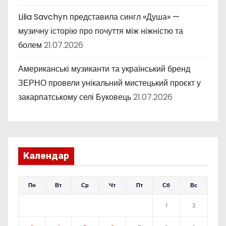
Lilia Savchyn представила сингл «Душа» —
музичну історію про почуття між ніжністю та
болем
21.07.2026
Американські музиканти та український бренд
ЗЕРНО провели унікальний мистецький проєкт у
закарпатському селі Буковець
21.07.2026
Календар
Пн
Вт
Ср
Чт
Пт
Сб
Вс
1
2