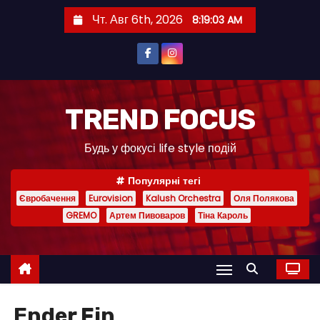
П
Чт. Авг 6th, 2026
8:19:04 AM
е
р
е
й
т
TREND FOCUS
и
Будь у фокусі life style подій
к
с
Популярні тегі
о
Євробачення
Eurovision
Kalush Orchestra
Оля Полякова
д
GREMO
Артем Пивоваров
Тіна Кароль
е
р
ж
и
м
Ender Fin