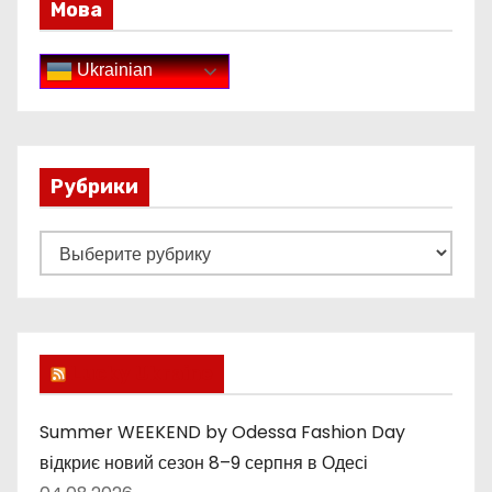
Мова
Ukrainian
Рубрики
Р
у
б
р
и
Lucky Ukraine
к
и
Summer WEEKEND by Odessa Fashion Day
відкриє новий сезон 8–9 серпня в Одесі