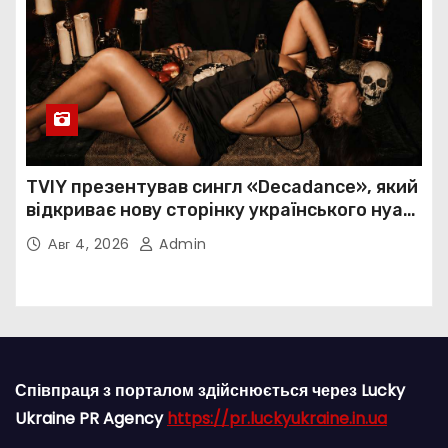
TVIY презентував сингл «Decadance», який
відкриває нову сторінку українського нуар-
попу
Авг 4, 2026
Admin
Співпраця з порталом здійснюється через Lucky
Ukraine PR Agency
https://pr.luckyukraine.in.ua