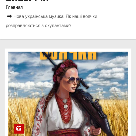
о
Главная
м
Нова українська музика: Як наші воячки
у
розправляються з окупантами?