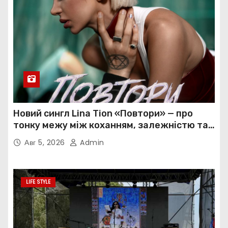
Новий сингл Lina Tion «Повтори» — про
тонку межу між коханням, залежністю та
нав’язливою прив’язаністю
Авг 5, 2026
Admin
LIFE STYLE