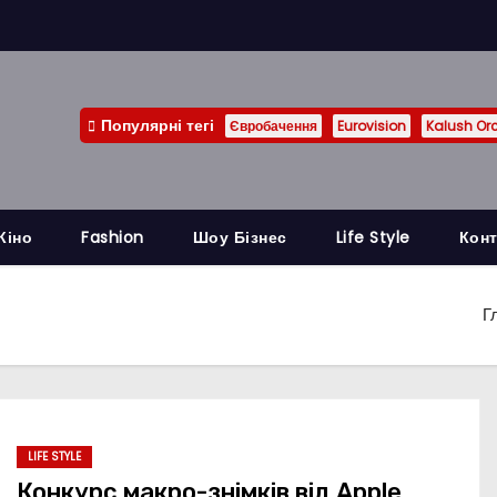
Популярні тегі
Євробачення
Eurovision
Kalush Or
Кіно
Fashion
Шоу Бізнес
Life Style
Конт
Г
LIFE STYLE
Конкурс макро-знімків від Apple