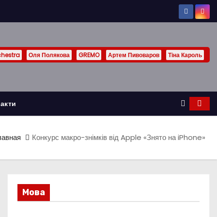
chestra
Оля Полякова
GREMO
Артем Пивоваров
Тіна Кароль
акти
лавная
Конкурс макро-знімків від Apple «Знято на iPhone»
Мова