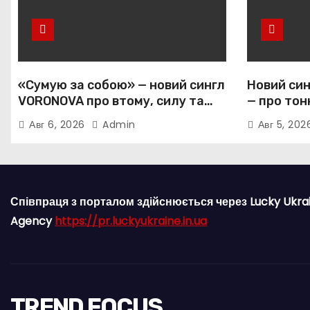
«Сумую за собою» — новий сингл
Новий син
VORONOVA про втому, силу та
— про тон
повернення до себе
залежніс
Авг 6, 2026
Admin
Авг 5, 20
прив’язан
Співпраця з порталом здійснюється через Lucky Ukra
Agency
https://pr.luckyukraine.in.ua
TREND FOCUS