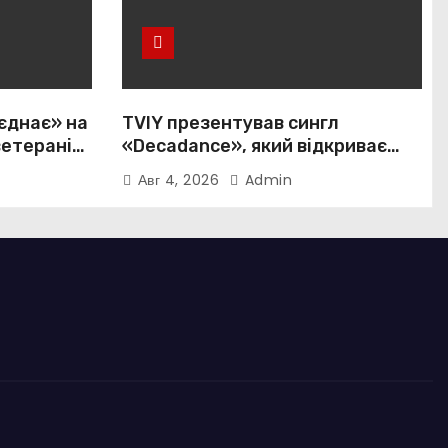
єднає» на
TVIY презентував сингл
ветеранів і
«Decadance», який відкриває
нову сторінку українського
Авг 4, 2026
Admin
нуар-попу