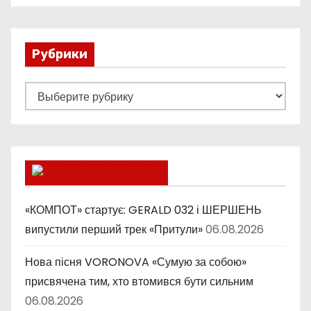
Рубрики
Р
у
б
р
и
Lucky Ukraine
к
и
«КОМПОТ» стартує: GERALD 032 і ШЕРШЕНЬ
випустили перший трек «Притули»
06.08.2026
Нова пісня VORONOVA «Сумую за собою»
присвячена тим, хто втомився бути сильним
06.08.2026