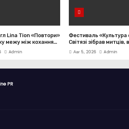
гл Lina Tion «Повтори»
Фестиваль «Культура 
ку межу між коханням,
Світязі зібрав митців, 
тю та нав’язливою
громади з усієї України
26
Admin
Авг 5, 2026
Admin
істю
ine PR