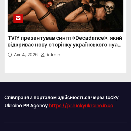
TVIY презентував сингл «Decadance», який
відкриває нову сторінку українського нуар-
попу
Авг 4, 2026
Admin
Співпраця з порталом здійснюється через Lucky
Ukraine PR Agency
https://pr.luckyukraine.in.ua