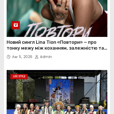
Новий сингл Lina Tion «Повтори» — про
тонку межу між коханням, залежністю та
нав’язливою прив’язаністю
Авг 5, 2026
Admin
LIFE STYLE