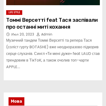
LIFE STYLE
Томмі Версетті feat Тася заспівали
про останні миті кохання
Июл 20, 2023
Admin
Музичний тандем Томмі Версетті та репера Тася
(соліст гурту BOTASHE) вже неодноразово підкорив
серце слухачів. Сингл «Ти мені дуже» feat LAUD став
трендовим в ТікToK, а також очолив топ-чарти
APPLE.…
Мова