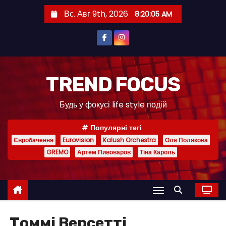
П
Вс. Авг 9th, 2026
8:20:06 AM
е
р
е
й
т
TREND FOCUS
и
Будь у фокусі life style подій
к
с
Популярні тегі
о
Євробачення
Eurovision
Kalush Orchestra
Оля Полякова
д
GREMO
Артем Пивоваров
Тіна Кароль
е
р
ж
и
м
Томмі Версетті