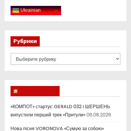
Ukrainian
Рубрики
Р
у
б
р
и
Lucky Ukraine
к
и
«КОМПОТ» стартує: GERALD 032 і ШЕРШЕНЬ
випустили перший трек «Притули»
06.08.2026
Нова пісня VORONOVA «Сумую за собою»