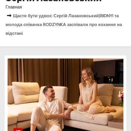
о
Главная
м
Щастя бути удвох: Сергій Лазановський|RIDNYI та
у
молода співачка RODZYNKA заспівали про кохання на
відстані