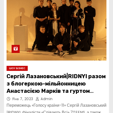
ШОУ БІЗНЕС
Сергій Лазановський|RIDNYI разом
з блогеркою-мільйонницею
Анастасією Марків та гуртом
7TEENS створили нову версію
Янв 7, 2023
Admin
колядки «Сумний Святий Вечір»
Переможець «Голосу країни-11» Сергій Лазановський
|RIDNYI, фіналісти «Співають Всі» 7TEENS, а також