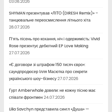
03.08.2026
SHYMAN презентував «ЛІТО (DIRESH Remix)» –
танцювальне переосмислення літнього хіта
28.07.2026
П’ять пісень про кохання, ніч і одержимість: Vivid
Rose презентує дебютний EP Love Making
27.07.2026
«Є договори зі штрафом 150 тисяч євро»:
саундпродюсер Ілля Масютка про секрети
українського шоу-бізнесу
27.07.2026
Гурт Amberwhale довели: не кожну пісню має
співати фронтмен
24.07.2026
Lilia Savchyn представила сингл «Душа» —