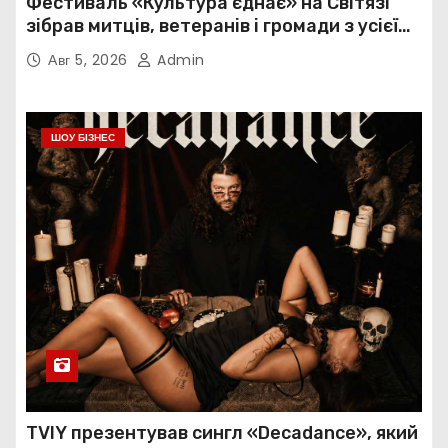
Фестиваль «Культура єднає» на Світязі
зібрав митців, ветеранів і громади з усієї
України
Авг 5, 2026
Admin
ШОУ БІЗНЕС
TVIY презентував сингл «Decadance», який