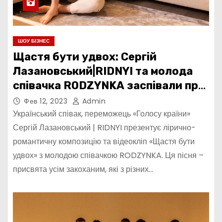
ШОУ БІЗНЕС
Щастя бути удвох: Сергій
Лазановський|RIDNYI та молода
співачка RODZYNKA заспівали про
кохання на відстані
Фев 12, 2023
Admin
Український співак, переможець «Голосу країни»
Сергій Лазановський | RIDNYI презентує лірично-
романтичну композицію та відеокліп «Щастя бути
удвох» з молодою співачкою RODZYNKA. Ця пісня –
присвята усім закоханим, які з різних…