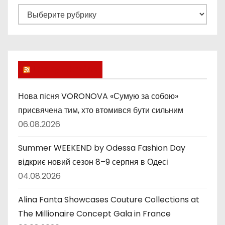
Р
у
б
р
и
Lucky Ukraine
к
и
Нова пісня VORONOVA «Сумую за собою»
присвячена тим, хто втомився бути сильним
06.08.2026
Summer WEEKEND by Odessa Fashion Day
відкриє новий сезон 8–9 серпня в Одесі
04.08.2026
Alina Fanta Showcases Couture Collections at
The Millionaire Concept Gala in France