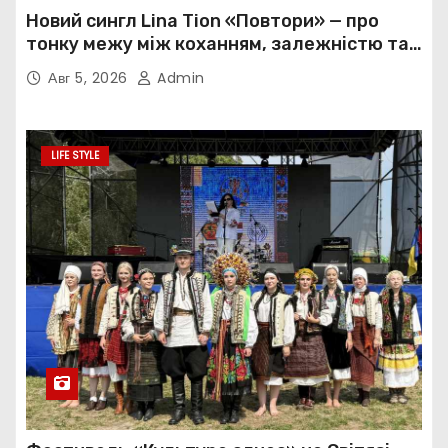
Новий сингл Lina Tion «Повтори» — про
тонку межу між коханням, залежністю та
нав’язливою прив’язаністю
Авг 5, 2026
Admin
LIFE STYLE