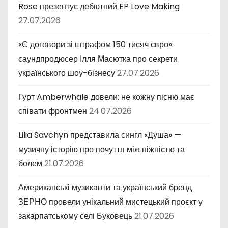
Rose презентує дебютний EP Love Making
27.07.2026
«Є договори зі штрафом 150 тисяч євро»:
саундпродюсер Ілля Масютка про секрети
українського шоу-бізнесу
27.07.2026
Гурт Amberwhale довели: не кожну пісню має
співати фронтмен
24.07.2026
Lilia Savchyn представила сингл «Душа» —
музичну історію про почуття між ніжністю та
болем
21.07.2026
Американські музиканти та український бренд
ЗЕРНО провели унікальний мистецький проєкт у
закарпатському селі Буковець
21.07.2026