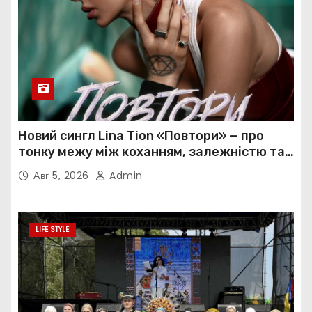
Новий сингл Lina Tion «Повтори» — про
тонку межу між коханням, залежністю та
нав’язливою прив’язаністю
Авг 5, 2026
Admin
LIFE STYLE