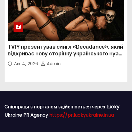
TVIY презентував сингл «Decadance», який
відкриває нову сторінку українського нуар-
попу
Авг 4, 2026
Admin
Співпраця з порталом здійснюється через Lucky
Ukraine PR Agency
https://pr.luckyukraine.in.ua