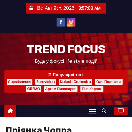
П
Вс. Авг 9th, 2026
8:57:08 AM
е
р
е
й
т
TREND FOCUS
и
Будь у фокусі life style подій
к
с
Популярні тегі
о
Євробачення
Eurovision
Kalush Orchestra
Оля Полякова
д
GREMO
Артем Пивоваров
Тіна Кароль
е
р
ж
и
м
Пріянка Чопра