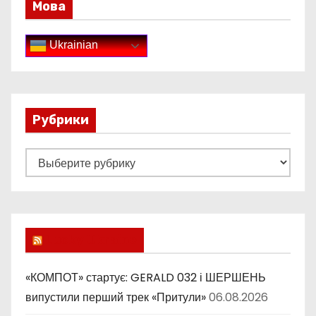
Мова
Ukrainian
Рубрики
Р
у
б
р
и
Lucky Ukraine
к
и
«КОМПОТ» стартує: GERALD 032 і ШЕРШЕНЬ
випустили перший трек «Притули»
06.08.2026