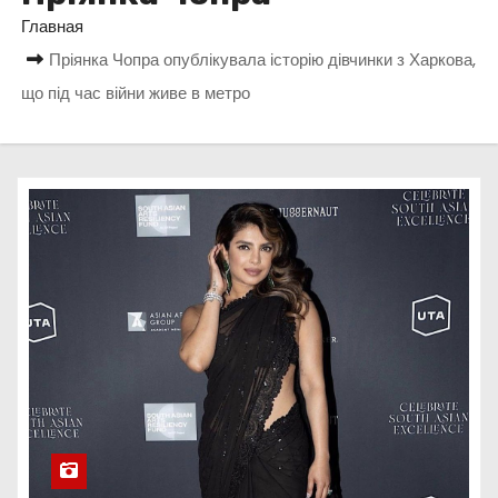
о
Главная
м
Пріянка Чопра опублікувала історію дівчинки з Харкова,
у
що під час війни живе в метро