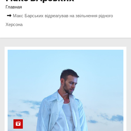
о
Главная
м
Макс Барських відреагував на звільнення рідного
у
Херсона