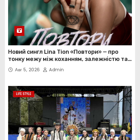
Новий сингл Lina Tion «Повтори» — про
тонку межу між коханням, залежністю та
нав’язливою прив’язаністю
Авг 5, 2026
Admin
LIFE STYLE