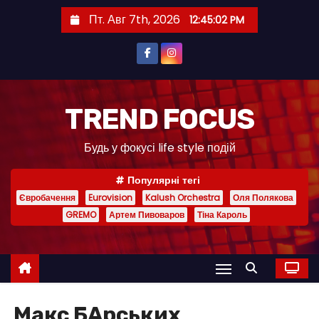
П
Пт. Авг 7th, 2026
12:45:02 PM
е
р
е
й
т
TREND FOCUS
и
Будь у фокусі life style подій
к
с
Популярні тегі
о
Євробачення
Eurovision
Kalush Orchestra
Оля Полякова
д
GREMO
Артем Пивоваров
Тіна Кароль
е
р
ж
и
м
Макс БАрських