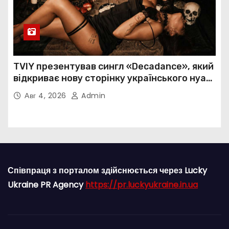
TVIY презентував сингл «Decadance», який
відкриває нову сторінку українського нуар-
попу
Авг 4, 2026
Admin
Співпраця з порталом здійснюється через Lucky
Ukraine PR Agency
https://pr.luckyukraine.in.ua