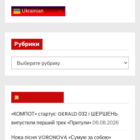
Ukrainian
Рубрики
Р
у
б
р
и
Lucky Ukraine
к
и
«КОМПОТ» стартує: GERALD 032 і ШЕРШЕНЬ
випустили перший трек «Притули»
06.08.2026
Нова пісня VORONOVA «Сумую за собою»