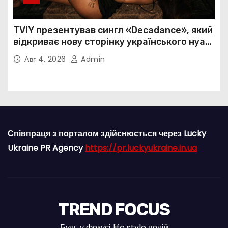
TVIY презентував сингл «Decadance», який
відкриває нову сторінку українського нуар-
попу
Авг 4, 2026
Admin
Співпраця з порталом здійснюється через Lucky
Ukraine PR Agency
https://pr.luckyukraine.in.ua
TREND FOCUS
Будь у фокусі life style подій