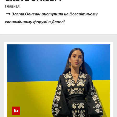
о
Главная
м
Злата Огнєвіч виступила на Всесвітньому
у
економічному форумі в Давосі