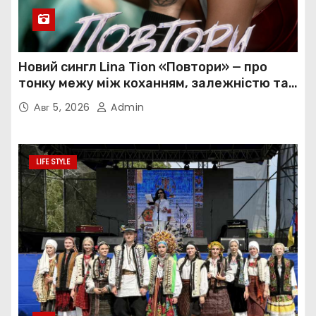
Новий сингл Lina Tion «Повтори» — про
тонку межу між коханням, залежністю та
нав’язливою прив’язаністю
Авг 5, 2026
Admin
LIFE STYLE