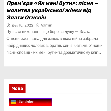
Прем’єра «Як мені бути»: пісня —
молитва української жінки від
Злати Огнєвіч
Дек 16, 2022
Admin
Чуттєве виконання, що бере за душу — Злата
Огнєвіч заспівала для жінок, в яких війна забрала
найрідніших: чоловіків, братів, синів, батьків. У новій
пісні-сповіді «Як мені бути» та драматичному кліпі…
Мова
Ukrainian