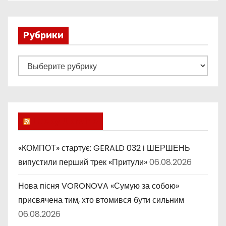
Рубрики
Р
у
б
р
и
Lucky Ukraine
к
и
«КОМПОТ» стартує: GERALD 032 і ШЕРШЕНЬ
випустили перший трек «Притули»
06.08.2026
Нова пісня VORONOVA «Сумую за собою»
присвячена тим, хто втомився бути сильним
06.08.2026