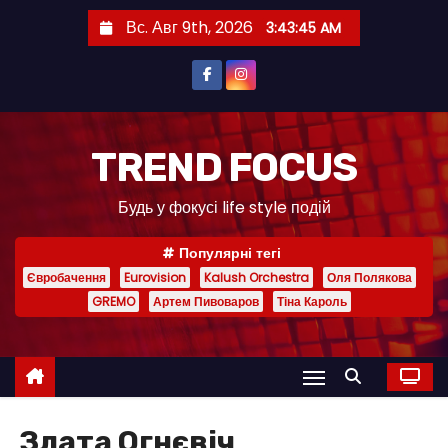
П
Вс. Авг 9th, 2026
3:43:46 AM
е
р
е
й
т
TREND FOCUS
и
Будь у фокусі life style подій
к
с
Популярні тегі
о
Євробачення
Eurovision
Kalush Orchestra
Оля Полякова
д
GREMO
Артем Пивоваров
Тіна Кароль
е
р
ж
и
м
Злата Огнєвіч