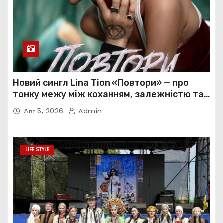
Новий сингл Lina Tion «Повтори» — про
тонку межу між коханням, залежністю та
нав’язливою прив’язаністю
Авг 5, 2026
Admin
LIFE STYLE