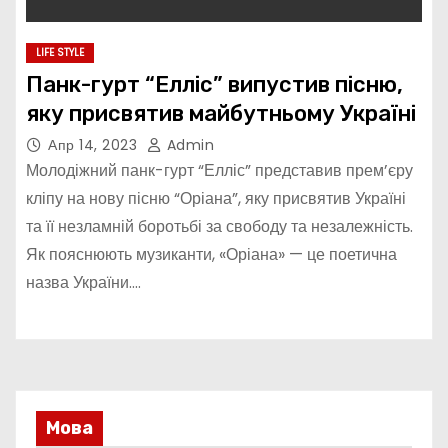
LIFE STYLE
Панк-гурт “Елліс” випустив пісню,
яку присвятив майбутньому Україні
Апр 14, 2023
Admin
Молодіжний панк-гурт “Елліс” представив прем’єру
кліпу на нову пісню “Оріана”, яку присвятив Україні
та її незламній боротьбі за свободу та незалежність.
Як пояснюють музиканти, «Оріана» — це поетична
назва України.…
Мова