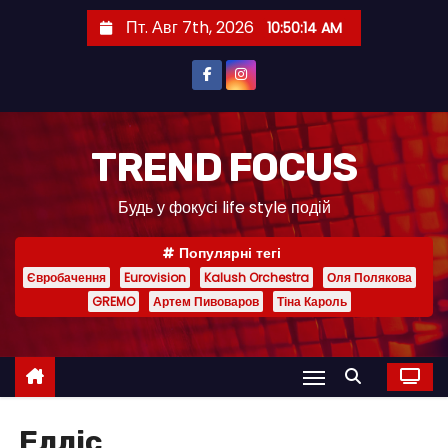
П
Пт. Авг 7th, 2026
10:50:14 AM
е
р
е
й
т
TREND FOCUS
и
Будь у фокусі life style подій
к
с
Популярні тегі
о
Євробачення
Eurovision
Kalush Orchestra
Оля Полякова
д
GREMO
Артем Пивоваров
Тіна Кароль
е
р
ж
и
м
Елліс