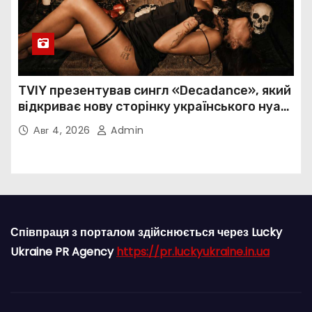
TVIY презентував сингл «Decadance», який
відкриває нову сторінку українського нуар-
попу
Авг 4, 2026
Admin
Співпраця з порталом здійснюється через Lucky
Ukraine PR Agency
https://pr.luckyukraine.in.ua