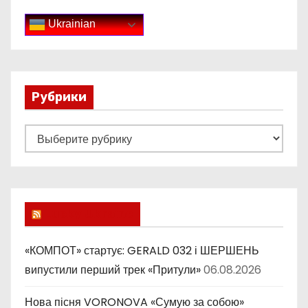
Ukrainian
Рубрики
Р
у
б
р
и
Lucky Ukraine
к
и
«КОМПОТ» стартує: GERALD 032 і ШЕРШЕНЬ
випустили перший трек «Притули»
06.08.2026
Нова пісня VORONOVA «Сумую за собою»