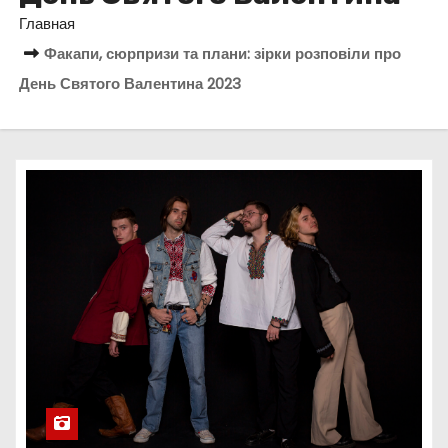
о
Главная
м
Факапи, сюрпризи та плани: зірки розповіли про
у
День Святого Валентина 2023