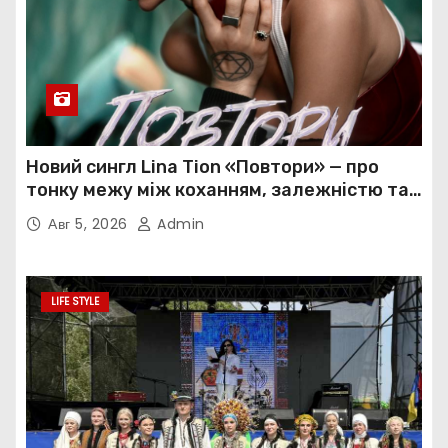
Новий сингл Lina Tion «Повтори» — про
тонку межу між коханням, залежністю та
нав’язливою прив’язаністю
Авг 5, 2026
Admin
LIFE STYLE