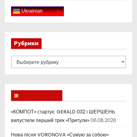
Ukrainian
Рубрики
Р
у
б
р
и
Lucky Ukraine
к
и
«КОМПОТ» стартує: GERALD 032 і ШЕРШЕНЬ
випустили перший трек «Притули»
06.08.2026
Нова пісня VORONOVA «Сумую за собою»