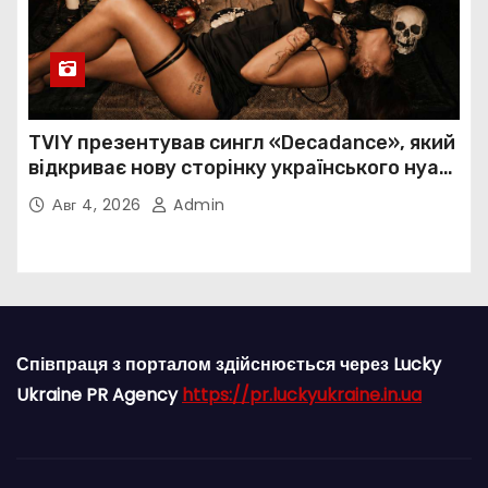
TVIY презентував сингл «Decadance», який
відкриває нову сторінку українського нуар-
попу
Авг 4, 2026
Admin
Співпраця з порталом здійснюється через Lucky
Ukraine PR Agency
https://pr.luckyukraine.in.ua