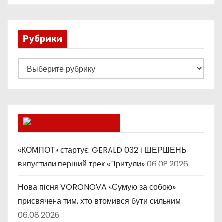
Рубрики
Р
у
б
р
и
Lucky Ukraine
к
и
«КОМПОТ» стартує: GERALD 032 і ШЕРШЕНЬ
випустили перший трек «Притули»
06.08.2026
Нова пісня VORONOVA «Сумую за собою»
присвячена тим, хто втомився бути сильним
06.08.2026