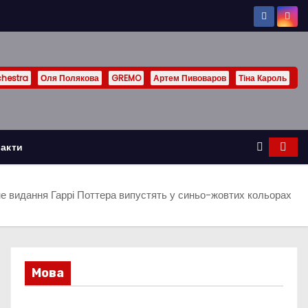
chestra
Оля Полякова
GREMO
Артем Пивоваров
Тіна Кароль
акти
е видання Гаррі Поттера випустять у синьо-жовтих кольорах
Мова