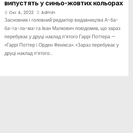
випустять у синьо-жовтих кольорах
Окт 4, 2022
Admin
Засновник і головний редактор видавництва А-ба-
ба-га-ла-ма-га Іван Малкович повідомив, що зараз
перебуває у друці наклад п’ятого Гаррі Поттера —
«Гаррі Поттер і Орден Фенікса». «Зараз перебуває у
друці наклад п’ятого…