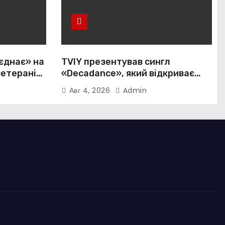
єднає» на
TVIY презентував сингл
ветеранів і
«Decadance», який відкриває
нову сторінку українського
Авг 4, 2026
Admin
нуар-попу