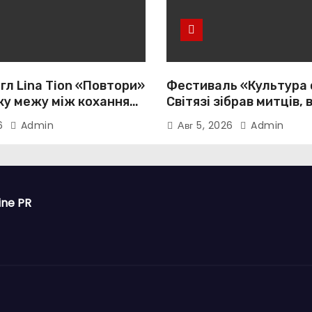
гл Lina Tion «Повтори»
Фестиваль «Культура 
ку межу між коханням,
Світязі зібрав митців, 
тю та нав’язливою
громади з усієї України
26
Admin
Авг 5, 2026
Admin
істю
ine PR