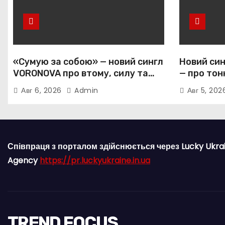
«Сумую за собою» — новий сингл
Новий син
VORONOVA про втому, силу та
— про тон
повернення до себе
залежніс
Авг 6, 2026
Admin
Авг 5, 20
прив’язан
Співпраця з порталом здійснюється через Lucky Ukra
Agency
https://pr.luckyukraine.in.ua
TREND FOCUS