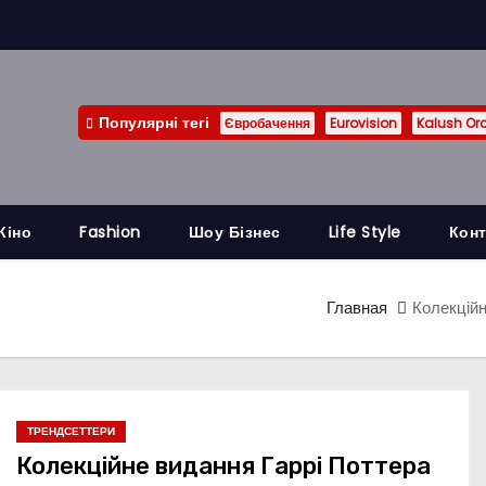
Популярні тегі
Євробачення
Eurovision
Kalush Or
Кіно
Fashion
Шоу Бізнес
Life Style
Конт
Главная
Колекційн
ТРЕНДСЕТТЕРИ
Колекційне видання Гаррі Поттера